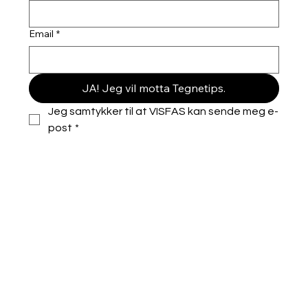
Email
*
JA! Jeg vil motta Tegnetips.
Jeg samtykker til at VISFAS kan sende meg e-
post
*