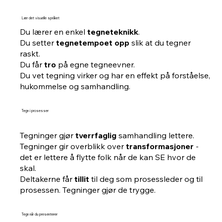
Lær det visuelle språket
Du lærer en enkel
tegneteknikk
.
Du setter
tegnetempoet opp
slik at du tegner
raskt.
Du får
tro
på egne tegneevner.
Du vet tegning virker og har en effekt på forståelse,
hukommelse og samhandling.
Tegn i prosesser
Tegninger gjør
tverrfaglig
samhandling lettere.
Tegninger gir overblikk over
transformasjoner
-
det er lettere å flytte folk når de kan SE hvor de
skal.
Deltakerne får
tillit
til deg som prosessleder og til
prosessen. Tegninger gjør de trygge.
Tegn når du presenterer