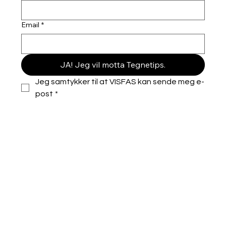
Email
*
JA! Jeg vil motta Tegnetips.
Jeg samtykker til at VISFAS kan sende meg e-
post
*