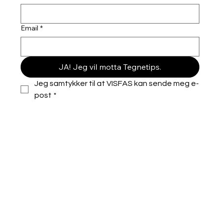
Email
*
JA! Jeg vil motta Tegnetips.
Jeg samtykker til at VISFAS kan sende meg e-
post
*