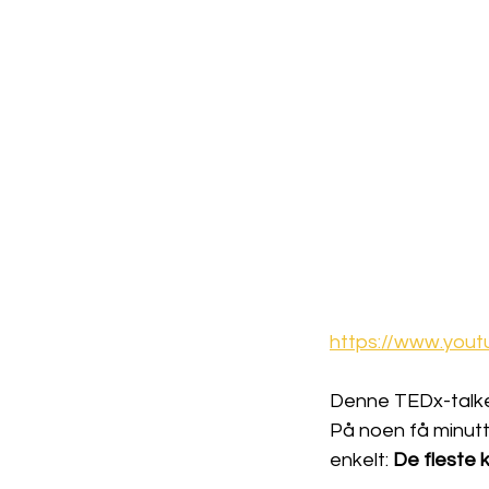
https://www.you
Denne TEDx-talken b
På noen få minutt
enkelt: 
De fleste k