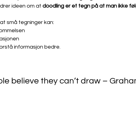
drer ideen om at 
doodling er et tegn på at man ikke f
 at små tegninger kan:
kommelsen
asjonen
forstå informasjon bedre.
ple believe they can’t draw – Grah