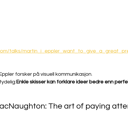
.com/talks/martin_j_eppler_want_to_give_a_great_pr
Eppler forsker på visuell kommunikasjon.
ydelig:
Enkle skisser kan forklare ideer bedre enn perfek
cNaughton: The art of paying atte