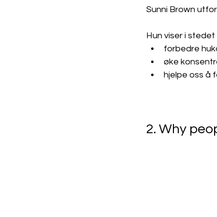
Sunni Brown utfor
Hun viser i stedet
forbedre hu
øke konsentr
hjelpe oss å 
2. Why peo