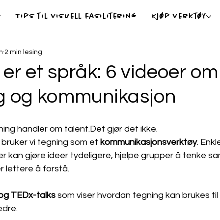
g
Tips til visuell fasilitering
Kjøp verktøy
n
2 min lesing
er et språk: 6 videoer om 
g og kommunikasjon
ning handler om talent.Det gjør det ikke.
ng bruker vi tegning som et 
kommunikasjonsverktøy
. Enkl
er kan gjøre ideer tydeligere, hjelpe grupper å tenke s
lettere å forstå.
og TEDx-talks
 som viser hvordan tegning kan brukes til 
dre.