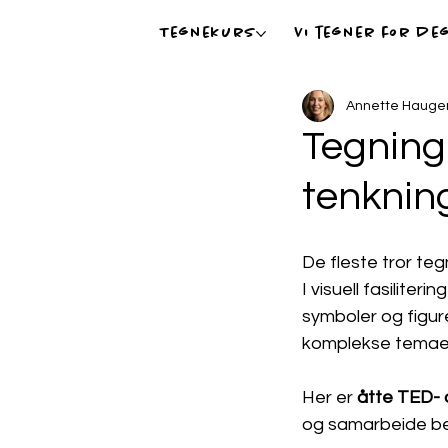
Tegnekurs
Vi tegner for de
Annette Hauge
Tegning 
tenknin
De fleste tror teg
I visuell fasiliteri
symboler og figur
komplekse temaer 
Her er 
åtte TED- 
og samarbeide be