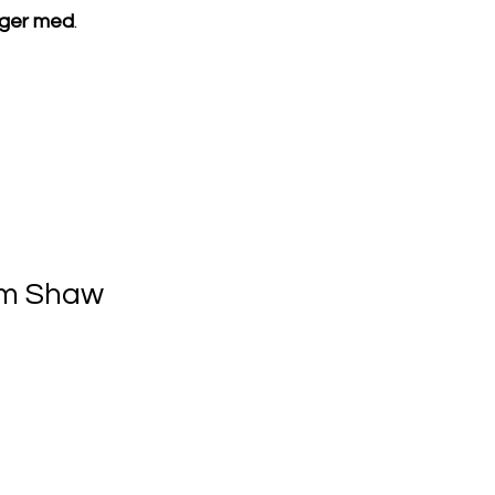
ølger med
. 
am Shaw