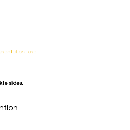
esentation_use_
te slides.
ntion 